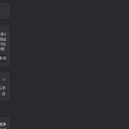
有时候是我们自己想太多才让自己如此难受
8312
陪诊小程序/医院陪诊/全开源嘀嗒陪诊源码/原生微信小程序/代排队取药/照顾病人/护理
啦啦外卖v45.9至尊稳定运营独立版+App+小程序前端（头像&定位修复版）
小程序隐私协议新规开发指南
篇
乐平
台