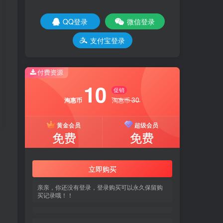
QQ登录
微信登录
登录
注册
支付宝登录
社交账号登录
付费资源
QQ登录
微信登录
10
促销
支付宝登录
30
淘惠币
淘惠币
黄金会员
超级会员
免费
免费
立即购买
亲亲，你还没有登录，登录购买可以永久保留购
买记录哦！！
12:55:18