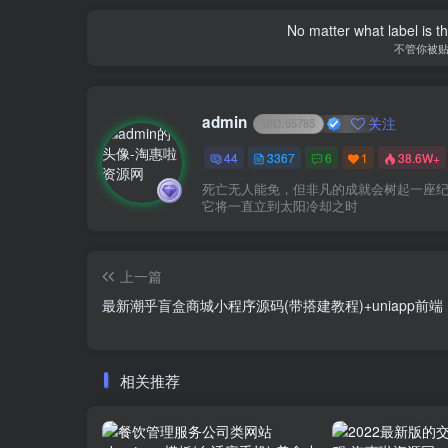
I 
admin
关注
UID:
65785
44
3367
6
1
38.6W+
别让梦想只停留在梦里
上一篇
最新潮乎盲盒商城小程序源码(带搭建教程)+uniapp前端
相关推荐