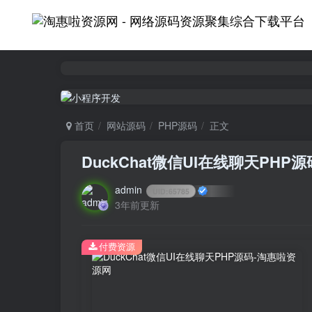
首页
网站源码
PHP源码
正文
DuckChat微信UI在线聊天PHP源
admin
UID:
65785
3年前更新
付费资源