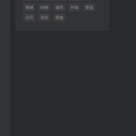
服务，小白不建议下载，若需本站提供有偿的
商城
60秒
城市
环保
壹佰
技术服务，另请联系。 2、本站所有资源不确
保百分百能正常演示，如果抱着下载就能正常
云贝
活动
高端
使用的心态，请勿下载！一旦下载后不支持任
何一切纠纷，请自行斟酌选择。 3、本站所有
资源均来于网络收集，分享目的仅供参考与学
习，如需商用，应当选择正规渠道购买正版，
否则造成一切后果和损失自行承担。
开启精彩搜索
热门搜索
主题购买
教程
分类
更新
加载
按钮
discuz
微信
微擎
小程序
公众号开发
挪车系统
商城
60秒
城市
环保
壹佰