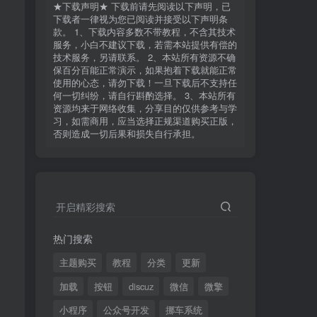
★下载声明★ 下载前请先阅读以下声明，已
下载者一律视为您已阅读并接受以下声明条
款。 1、下载内容多数不带教程，不含其技术
服务，小白不建议下载，若需本站提供有偿的
技术服务，另请联系。 2、本站所有资源不确
保百分百能正常演示，如果抱着下载就能正常
使用的心态，请勿下载！一旦下载后不支持任
10
何一切纠纷，请自行斟酌选择。 3、本站所有
促销
资源均来于网络收集，分享目的仅供参考与学
30
淘惠币
淘惠币
习，如需商用，应当选择正规渠道购买正版，
否则造成一切后果和损失自行承担。
黄金会员
超级会员
免费
免费
开启精彩搜索
立即购买
亲亲，你还没有登录，登录购买可以永久保留购
热门搜索
买记录哦！！
主题购买
教程
分类
更新
加载
按钮
discuz
微信
微擎
★下载声明★ 下载前请先阅读以下声明，已
下载者一律视为您已阅读并接受以下声明条
小程序
公众号开发
挪车系统
款。 1、下载内容多数不带教程，不含其技术