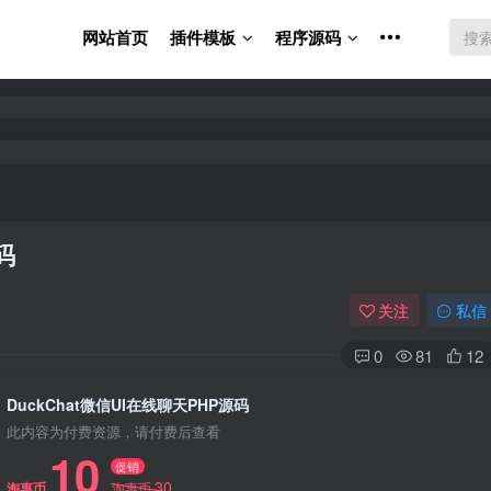
网站首页
插件模板
程序源码
码
关注
私信
0
81
12
DuckChat微信UI在线聊天PHP源码
此内容为付费资源，请付费后查看
10
促销
30
淘惠币
淘惠币