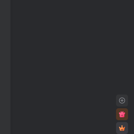
云贝
活动
高端
l58086955
19天前
0
UID:
65796
谢谢你的分享，我从中学到了很多！
l58086955
1年前
0
UID:
65796
6666666666
kingideal
1年前
0
UID:
65816
66666
kingideal
1年前
0
UID:
65816
xiangyao
liangzi007
1年前
1
UID:
65841
我要看看看十月份了
liangzi007
1年前
0
UID:
65841
弩 姝卫生院菜