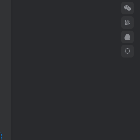
liangzi007
1年前
0
UID:
65841
止 晃步淡定【 都应8日光灯
liangzi007
1年前
0
UID:
65841
kljhuilyhiutyurstreawerardsdhtfgdtydruy5u
会哦