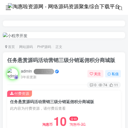
首页
网站源码
PHP源码
正文
任务悬赏源码活动营销三级分销返佣积分商城版
admin
UID:
65785
关注
私信
3年前更新
0
74
11
付费资源
任务悬赏源码活动营销三级分销返佣积分商城版
此内容为付费资源，请付费后查看
10
促销
30
淘惠币
淘惠币