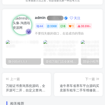
在掌握新方法之前，你必须要先换一种思考方法
admin
关注
UID:
65785
44
3368
6
1
38.6W+
不要找失败的借口，去追成功的理由
微小区v11.1.1
壹佰万能门店全家桶10套独立版v2.6.68(​多商户+智能名片+智慧轻站+万能门店等)
上一篇
下一篇
万能证书查询系统源码，全
途牛养车省养车平台源码买
开源可二开，自定义查询条
卖新车租车二手车维修装共
件字段
享O2O程序源码
相关推荐