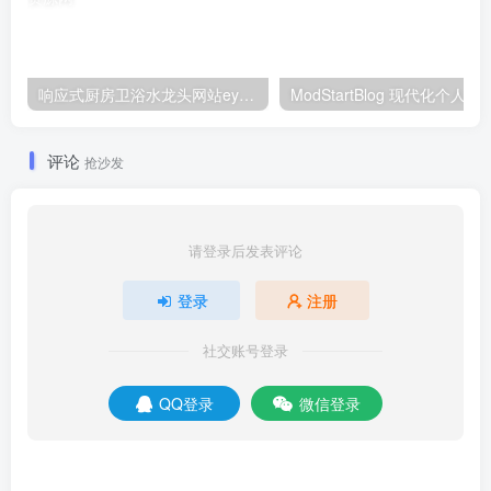
响应式厨房卫浴水龙头网站eyoucms易优模板(pc+wap)
ModStartBlog 现代化个人漂
评论
抢沙发
请登录后发表评论
登录
注册
社交账号登录
QQ登录
微信登录