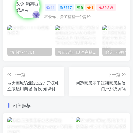
44
3367
6
1
39.2W+
我爱你，爱了整整一个曾经
微小区v11.1.1
壹佰万能门店全家桶10套独立版v2.6.68(​多商户+智能名片+智慧轻站+万能门店等)
上一篇
下一篇
点大商城V2版2.5.2.1开源独
创远家居基于江湖家居装修
立版适用商城 餐饮 知识付费
门户系统源码
+Uniapp(多前端)
相关推荐