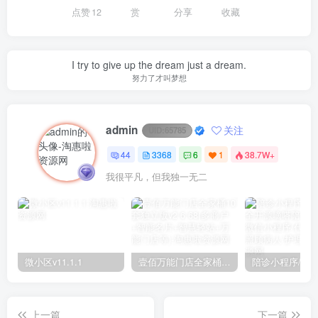
点赞
12
赏
分享
收藏
I try to give up the dream just a dream.
努力了才叫梦想
admin
关注
UID:
65785
44
3368
6
1
38.7W+
我很平凡，但我独一无二
微小区v11.1.1
壹佰万能门店全家桶10套独立版v2.6.68(​多商户+智能名片+智慧轻站+万能门店等)
上一篇
下一篇