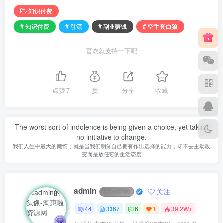
知识付费
# 知识付费
# 引流
# 副业赚钱
# 空手套白狼
喜欢就支持一下吧
点赞
7
赏
分享
收藏
The worst sort of indolence is being given a choice, yet taking
no initiative to change.
我们人生中最大的懒惰，就是当我们明知自己拥有作出选择的能力，却不去主动改
变而是放任它的生活态度
admin
关注
UID:
65785
44
3367
6
1
39.2W+