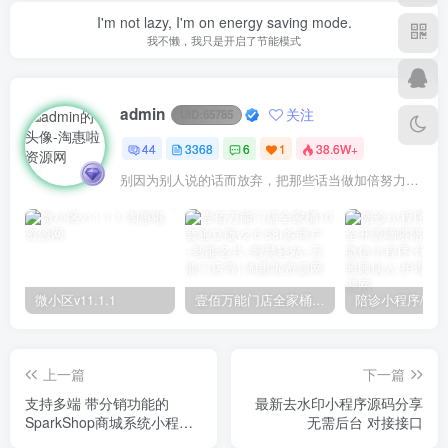
I'm not lazy, I'm on energy saving mode.
我不懒，我只是开启了节能模式
admin
关注
UID:
65785
44
3368
6
1
38.6W+
别因为别人说的话而放弃，把那些话当做加倍努力的动力
微小区v11.1.1
壹佰万能门店全家桶10套独立版v2.6.68(​多商户+智能名片+智慧轻站+万能门店等)
上一篇
下一篇
支持多端 带分销功能的
最新去水印小程序源码分享
SparkShop商城系统小程序
无需后台 对接接口
源码