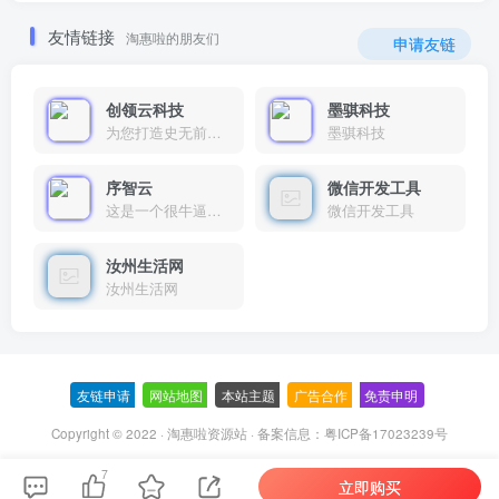
友情链接
淘惠啦的朋友们
申请友链
创领云科技
墨骐科技
为您打造史无前例的应用产品带您认识新时代产品的创新
墨骐科技
序智云
微信开发工具
这是一个很牛逼的开发者，要开发找他准行！
微信开发工具
汝州生活网
汝州生活网
友链申请
-
网站地图
-
本站主题
-
广告合作
-
免责申明
-
Copyright © 2022 ·
淘惠啦资源站
· 备案信息：
粤ICP备17023239号
7
立即购买