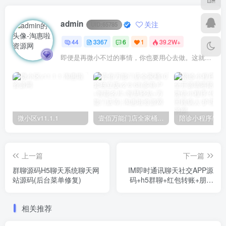
admin
关注
UID:
65785
44
3367
6
1
39.2W+
即便是再微小不过的事情，你也要用心去做。这就是成功的秘密
微小区v11.1.1
壹佰万能门店全家桶10套独立版v2.6.68(​多商户+智能名片+智慧轻站+万能门店等)
上一篇
下一篇
群聊源码H5聊天系统聊天网
IM即时通讯聊天社交APP源
站源码(后台菜单修复)
码+h5群聊+红包转账+朋友
圈
相关推荐