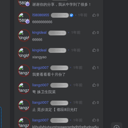
谢谢你的分享，我从中学到了很多！
l58086955
1年前
0
UID:
65796
6666666666
kingideal
1年前
0
UID:
65816
，
66666
kingideal
1年前
0
UID:
65816
xiangyao
liangzi007
1年前
1
UID:
65841
我要看看看十月份了
liangzi007
1年前
0
UID:
65841
弩 姝卫生院菜
liangzi007
1年前
0
UID:
65841
止 晃步淡定【 都应8日光灯
liangzi007
1年前
0
UID:
65841
kljhuilyhiutyurstreawerardsdhtfgdtydruy5u