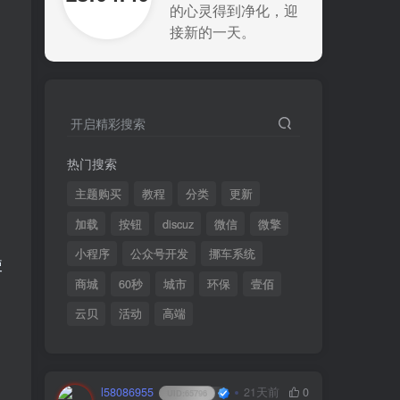
的心灵得到净化，迎
接新的一天。
开启精彩搜索
热门搜索
主题购买
教程
分类
更新
加载
按钮
discuz
微信
微擎
小程序
公众号开发
挪车系统
使
商城
60秒
城市
环保
壹佰
云贝
活动
高端
l58086955
21天前
0
UID:
65796