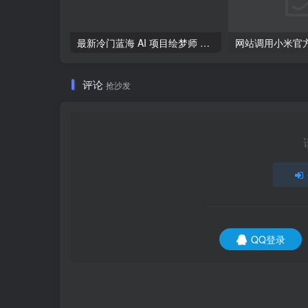
最新冷门蓝海 AI 项目绘梦师 + 解梦师，轻松日入 500+ 玩法拆解
评论
抢沙发
QQ登录