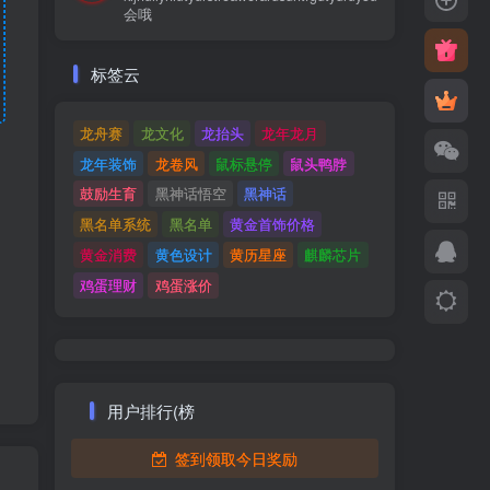
会哦
标签云
龙舟赛
龙文化
龙抬头
龙年龙月
龙年装饰
龙卷风
鼠标悬停
鼠头鸭脖
鼓励生育
黑神话悟空
黑神话
黑名单系统
黑名单
黄金首饰价格
黄金消费
黄色设计
黄历星座
麒麟芯片
鸡蛋理财
鸡蛋涨价
用户排行(榜
签到领取今日奖励