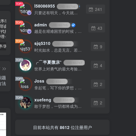
TOP1
l58086955
UID:
65796
241
只要还有明天，今天就永远是起跑线
TOP2
admin
UID:
65785
43
越是在艰难困苦的时候，我们越是要看到希望
TOP3
sjq5310
UID:
65809
9
陪诊小程序/医院陪诊/全开源嘀嗒陪诊源码/原生微信小程序/代排队取药/照顾病人/护理
啦啦外卖v45.9至尊稳定运营独立版+App+小程序前端（头像&定位修复版）
小程序隐私协议新规开发指南
时光如水，总是无言。若你安好，便是晴天
TOP4
╭⌒半夏微凉°
UID:
65787
4
篇
世界上对勇气的最大考验是忍受失败而不丧失信心
问题
TOP5
Joss
UID:
65851
方法
2
拿起笔，写下你的梦想，你的人生就从此刻起航
TOP6
xuefeng
UID:
65828
2
敢于梦想，一切都将成为可能
目前本站共有
8612
位注册用户