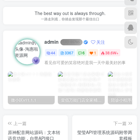
The best way out is always through.
一路走到底，你就会发现那个最佳出口
admin
关注
UID:
65785
44
3367
6
1
38.6W+
看见你可爱的笑容绝对是我一天中最美好的事
微小区v11.1.1
壹佰万能门店全家桶10套独立版v2.6.68(​多商户+智能名片+智慧轻站+万能门店等)
上一篇
下一篇
原神配音网站源码：文本转
莹莹API管理系统源码附带两
语音功能，自带API接口
套模板