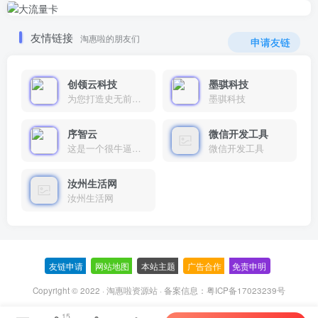
友情链接
淘惠啦的朋友们
申请友链
创领云科技
墨骐科技
为您打造史无前例的应用产品带您认识新时代产品的创新
墨骐科技
序智云
微信开发工具
这是一个很牛逼的开发者，要开发找他准行！
微信开发工具
汝州生活网
汝州生活网
友链申请
-
网站地图
-
本站主题
-
广告合作
-
免责申明
-
Copyright © 2022 ·
淘惠啦资源站
· 备案信息：
粤ICP备17023239号
15