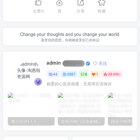
点赞
0
赏
分享
收藏
Change your thoughts and you change your world.
改变你的思想，你就能改变自己的命运
admin
关注
UID:
65785
44
3367
6
1
38.6W+
相爱的心息息相通，无需用言语倾诉
微小区v11.1.1
壹佰万能门店全家桶10套独立版v2.6.68(​多商户+智能名片+智慧轻站+万能门店等)