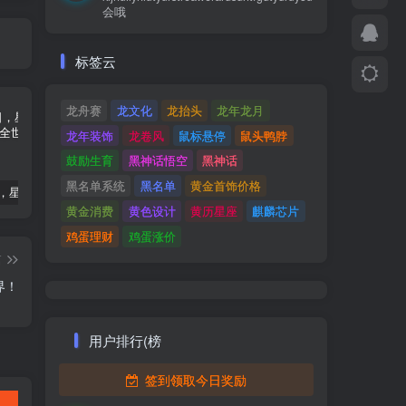
会哦
标签云
龙舟赛
龙文化
龙抬头
龙年龙月
龙年装饰
龙卷风
鼠标悬停
鼠头鸭脖
鼓励生育
黑神话悟空
黑神话
黑名单系统
黑名单
黄金首饰价格
05月26日，星期日, 每天60秒读懂全世界！
03月26日，星期二, 每天60秒读懂全世界！
07月19日，星期五, 每天60秒读懂全世界！
黄金消费
黄色设计
黄历星座
麒麟芯片
鸡蛋理财
鸡蛋涨价
篇
界！
用户排行(榜
签到领取今日奖励