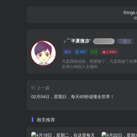
things
╭⌒半夏微凉°
关注
UID:
65787
0
787
2
2.8W+
凡是我相信的，我都做了；凡是我做了的
全身心地投入去做的
上一篇
02月04日，星期日，每天60秒读懂全世界！
相关推荐