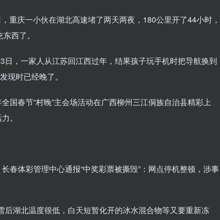
4日，重庆一小伙在湖北高速堵了两天两夜，180公里开了44小时，
吃东西了。
2月3日，一家人从江苏回江西过年，结果孩子玩手机时把导航换到
，发现时已经晚了。
024年全国春节“村晚”主会场活动在广西柳州三江侗族自治县精彩上
活力。
4日，长春体彩管理中心通报“中奖彩票被撕毁”：网点停机整顿，涉事
日，雪后湖北温度很低，白天短暂化开的冰水混合物等又要重新冻