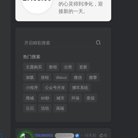
的心灵得到净化，迎
接新的一天。
开启精彩搜索
热门搜索
主题购买
教程
分类
更新
加载
按钮
discuz
微信
微擎
小程序
公众号开发
挪车系统
商城
60秒
城市
环保
壹佰
云贝
活动
高端
l58086955
19天前
0
UID:
65796