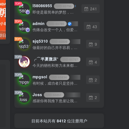
TOP1
l58086955
UID:
65796
241
即使是最简单的梦想，用心浇灌，也能开出绚烂的花
TOP2
admin
UID:
65785
43
伤痛会改变一个人，但爱最终总会让你找回最初的自己
10月19日，星期日, 每天60秒读懂全世界！
7月21日，星期五，在这里每天60秒读懂世界！
TOP3
sjq5310
UID:
65809
9
做最好的自己并不容易，这是很美好的愿望，需要耐心、坚持和毅力
TOP4
╭⌒半夏微凉°
UID:
65787
4
今天的牺牲和努力未来都会有回报
TOP5
mpgsol
UID:
65834
2
有时候，成功者只是坚持梦想不放弃的人
TOP6
Joss
UID:
65851
2
感谢你将我推下悬崖让我看清整片天空
目前本站共有
8412
位注册用户