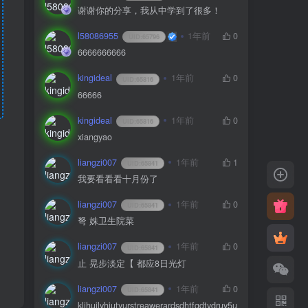
谢谢你的分享，我从中学到了很多！
l58086955
1年前
0
UID:
65796
6666666666
kingideal
1年前
0
UID:
65816
66666
kingideal
1年前
0
UID:
65816
xiangyao
liangzi007
1年前
1
UID:
65841
我要看看看十月份了
liangzi007
1年前
0
UID:
65841
弩 姝卫生院菜
liangzi007
1年前
0
UID:
65841
止 晃步淡定【 都应8日光灯
liangzi007
1年前
0
UID:
65841
kljhuilyhiutyurstreawerardsdhtfgdtydruy5u