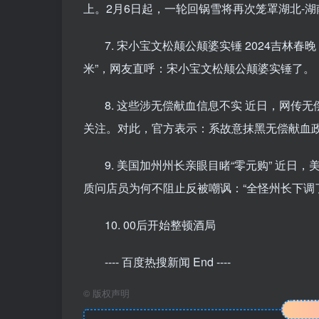
上。2月6日起，一轮回锅雪将再次笼罩湖北-
7. 宋小宝文松颠公颠婆实锤 2024吉
米”，网友直呼：宋小宝文松颠公颠婆实锤了。
8. 这些涉无偿献血信息不实 近日，网
关注。对此，官方表示：系故意抹黑无偿献血
9. 美国加州州长亲眼目睹“零元购” 近日
质问店员为何不阻止反被嘲讽：“全怪州长下调
10. 00后开始整顿酒局
---- 百度热搜新闻 End ----
©
版权声明