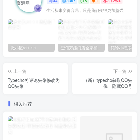
44
3367
6
1
39.2W+
生活从未变得容易，只是我们变得更加坚强
微小区v11.1.1
壹佰万能门店全家桶10套独立版v2.6.68(​多商户+智能名片+智慧轻站+万能门店等)
上一篇
下一篇
Typecho将评论头像修改为
（新）typecho获取QQ头
QQ头像
像，隐藏QQ号
相关推荐