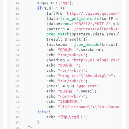
    $QQ=$_GET
[
"qq"
]
;
if
(
$QQ!=
''
){
        $urlPre=
'http://r.qzone.qq.com/fcg-
        $data=
file_get_contents
(
$urlPre.$QQ
        $data=
iconv
(
"GB2312"
,
"UTF-8"
,$data
)
        $pattern = 
'/portraitCallBack\((.*)
preg_match
(
$pattern,$data,$result
)
;
        $result=$result
[
1
]
;
        $nickname = 
json_decode
(
$result, 
tr
        echo 
"QQ昵称："
.$nickname;
        echo 
"<br/><br/>"
;
        $headimg = 
"http://q1.qlogo.cn/g?b=
        echo 
"QQ头像："
;
        echo 
"<br/><br/>"
;
        echo 
"<img src=\"$headimg\">"
;
        echo 
"<br/><br/>"
;
        $email = $QQ.
"@qq.com"
;
        echo 
"QQ邮箱："
.$email;
        echo 
"<br/><br/>"
;
        echo 
"JSON数据："
;
        echo 
"[{\"nickname\":\"$nickname\",
}
else
{
        echo 
"请输入qq号！"
;
}
?
>