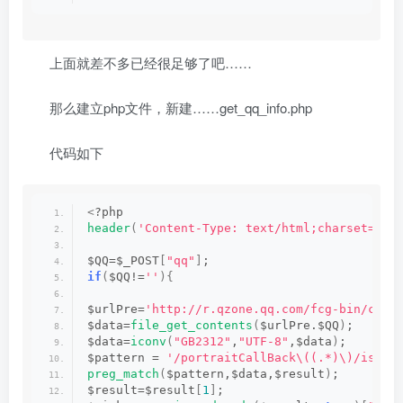
上面就差不多已经很足够了吧……
那么建立php文件，新建……get_qq_info.php
代码如下
<
?php 
header
(
'Content-Type: text/html;charset=utf
$QQ=$_POST
[
"qq"
]
;
if
(
$QQ!=
''
){
$urlPre=
'http://r.qzone.qq.com/fcg-bin/cgi_
$data=
file_get_contents
(
$urlPre.$QQ
)
;
$data=
iconv
(
"GB2312"
,
"UTF-8"
,$data
)
;
$pattern = 
'/portraitCallBack\((.*)\)/is'
;
preg_match
(
$pattern,$data,$result
)
;
$result=$result
[
1
]
;