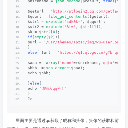
$nickname = 
json_decode
(
$result, 
true
)[
"$QQ
$geturl = 
'http://ptlogin2.qq.com/getface?&
$qqurl = 
file_get_contents
(
$geturl
)
;
$str1 = 
explode
(
'sdk&k='
, $qqurl
)
;
$str2 = 
explode
(
'&t='
, $str1
[
1
])
;
$k = $str2
[
0
]
;
if
(
empty
(
$k
)){
$url = 
'/usr/themes/spzac/img/wu-user.png'
;
}
else
{
 $url = 
'https://q1.qlogo.cn/g?b=qq&k=
$aaa =  
array
(
'name'
=
>
$nickname,
'qqtx'
=
>
$ur
$bbb  =
json_encode
(
$aaa
)
;
echo $bbb;
}
else
{
echo 
"请输入qq号！"
;
}
?
>
里面主要是通过qq获取了昵称和头像，头像的获取和前