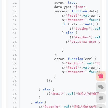
                async: 
true
,               
                dataType: 
"json"
,
                success: 
function
(
data
)
{
                    $
(
"#mail"
)
.
val
(
qq_num +
                    $
(
'#comment'
)
.
focus
()
;
if
(
data == 
null
)
{
                        $
(
"#author"
)
.
val
(
'Q
}
else
{
                        $
(
"#author"
)
.
val
(
da
                      $
(
'div.ajax-user-avat
}
}
,
                error: 
function
(
err
)
{
                    $
(
"#author"
)
.
val
(
'QQ游客
                    $
(
"#mail"
)
.
val
(
qq_num +
                    $
(
'#comment'
)
.
focus
()
;
}
})
;     
}
else
{
            $
(
"#mail"
)
.
val
(
'你输入的好像不是QQ
}
}
else
{
        $
(
"#qqinfo"
)
.
val
(
'请输入您的QQ号'
)
;   