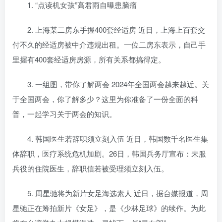
1. “点读机女孩”高君雨自曝患脑瘤
2. 上海某二房东手握400套经适房 近日，上海上百套交
付不久的经适房被中介违规出租。一位二房东表示，自己手
里握有400套经适房房源，所有关系都搞得定。
3. 一组图，带你了解两会 2024年全国两会越来越近。关
于全国两会，你了解多少？这里为你准备了一份全面的科
普，一起学习关于两会的知识。
4. 韩国医生若辞职须立刻入伍 近日，韩国数千名医生集
体辞职，医疗系统危机加剧。26日，韩国兵务厅宣布：未服
兵役的住院医生，辞职信若被受理须立刻入伍。
5. 周星驰将为新片女足海选素人 近日，据台媒报道，周
星驰正在筹拍新片《女足》，是《少林足球》的续作。为此