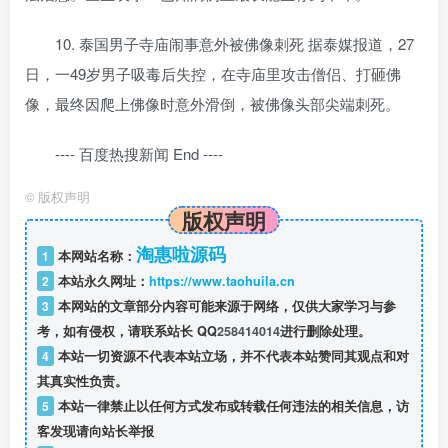
10. 泰国男子寺庙闹事意外被佛像刺死 据泰媒报道，27
日，一49岁男子吸毒后失控，在寺庙里攻击僧侣、打砸佛
像，最终因爬上佛像时意外滑倒，被佛像头部尖端刺死。
---- 百度热搜新闻 End ----
©
版权声明
版权声明
淘惠啦源码
1
本网站名称：
2
本站永久网址：
https://www.taohuila.cn
3
本网站的文章部分内容可能来源于网络，仅供大家学习与参
考，如有侵权，请联系站长 QQ
258414014
进行删除处理。
4
本站一切资源不代表本站立场，并不代表本站赞同其观点和对
其真实性负责。
5
本站一律禁止以任何方式发布或转载任何违法的相关信息，访
客发现请向站长举报