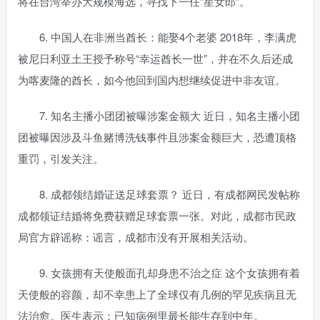
将在台湾举办大规模海选，寻找下一任“星女郎”。
6. 中国人在非洲当酋长：能娶4个老婆 2018年，李满虎
被尼日利亚土王授予称号“幸运酋长一世”，并在不久后还成
为喀麦隆的酋长，如今他回到国内想继续促进中非友谊。
7. 知名主播小团团被曝涉案金额大 近日，知名主播小团
团被曝因涉及斗鱼赌博洗钱事件且涉案金额巨大，恐遭顶格
重罚，引发关注。
8. 成都领结婚证送足球套票？ 近日，有成都网民发帖称
成都领证结婚将免费获赠足球套票一张。对此，成都市民政
局官方辟谣称：谣言，成都市没有开展相关活动。
9. 女孩拥有天使般面孔却身患不治之症 这个女孩拥有着
天使般的容颜，却不幸患上了全球仅有几例的罕见疾病且无
法治愈。医生表示：已知病例里最长能生存到中年。