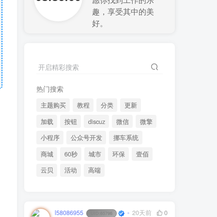
愿你找到工作的乐
趣，享受其中的美
好。
开启精彩搜索
热门搜索
主题购买
教程
分类
更新
加载
按钮
discuz
微信
微擎
小程序
公众号开发
挪车系统
商城
60秒
城市
环保
壹佰
云贝
活动
高端
l58086955
20天前
0
UID:
65796