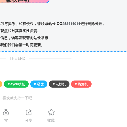
习与参考，如有侵权，请联系站长 QQ
258414014
进行删除处理。
观点和对其真实性负责。
信息，访客发现请向站长举报
我们我们会第一时间更新。
THE END
# eyou模板
# 易优
# 点胶机
# 热熔机
喜欢就支持一下吧
赏
分享
收藏