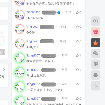
谢谢你的分享，我从中学到了很多！
l58086955
1年前
0
UID:
65796
6666666666
kingideal
1年前
0
UID:
65816
66666
kingideal
1年前
0
UID:
65816
xiangyao
陪诊小程序/医院陪诊/全开源嘀嗒陪诊源码/原生微信小程序/代排队取药/照顾病人/护理
啦啦外卖v45.9至尊稳定运营独立版+App+小程序前端（头像&定位修复版）
小程序隐私协议新规开发指南
liangzi007
1年前
1
UID:
65841
我要看看看十月份了
篇
liangzi007
1年前
0
UID:
65841
弩 姝卫生院菜
模板
liangzi007
1年前
0
UID:
65841
止 晃步淡定【 都应8日光灯
liangzi007
1年前
0
UID:
65841
kljhuilyhiutyurstreawerardsdhtfgdtydruy5u