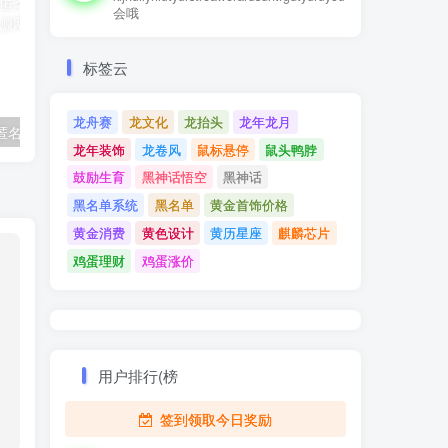
会哦
标签云
龙舟赛
龙文化
龙抬头
龙年龙月
精灵传信系统 匿名信系统 表白短信系统
「自适应手机端」响应式spa芳香理疗网站模板
龙年装饰
龙卷风
鼠标悬停
鼠头鸭脖
鼓励生育
黑神话悟空
黑神话
黑名单系统
黑名单
黄金首饰价格
黄金消费
黄色设计
黄历星座
麒麟芯片
鸡蛋理财
鸡蛋涨价
用户排行(榜
签到领取今日奖励