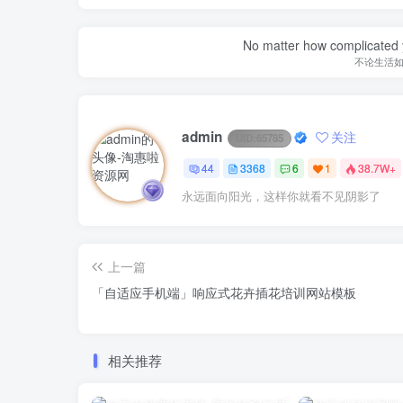
No matter how complicated y
不论生活
admin
关注
UID:
65785
44
3368
6
1
38.7W+
永远面向阳光，这样你就看不见阴影了
上一篇
「自适应手机端」响应式花卉插花培训网站模板
相关推荐