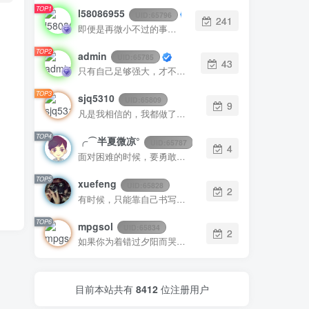
TOP1
l58086955
UID:
65796
241
即便是再微小不过的事情，你也要用心去做。这就是成功的秘密
TOP2
admin
UID:
65785
43
只有自己足够强大，才不会被别人践踏
TOP3
sjq5310
UID:
65809
9
凡是我相信的，我都做了；凡是我做了的事，都是全身心地投入去做的
TOP4
╭⌒半夏微凉°
UID:
65787
4
面对困难的时候，要勇敢、执着、不畏艰辛地去战胜它
TOP5
xuefeng
UID:
65828
2
有时候，只能靠自己书写自己的美好结局
TOP6
mpgsol
UID:
65834
2
如果你为着错过夕阳而哭泣，那么你就要错群星了
目前本站共有
8412
位注册用户