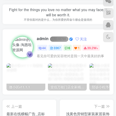
Fight for the things you love no matter what you may face, it
will be worth it.
不管你面对的是什么，为你所爱的而奋斗都会是值得的
admin
关注
UID:
65785
44
3367
6
1
39.2W+
看见你可爱的笑容绝对是我一天中最美好的事
微小区v11.1.1
壹佰万能门店全家桶10套独立版v2.6.68(​多商户+智能名片+智慧轻站+万能门店等)
上一篇
下一篇
最新在线横幅广告_店标
浅黄色营销型家装家居装饰