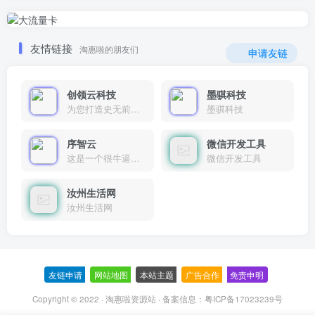
友情链接
淘惠啦的朋友们
申请友链
创领云科技
墨骐科技
为您打造史无前例的应用产品带您认识新时代产品的创新
墨骐科技
序智云
微信开发工具
这是一个很牛逼的开发者，要开发找他准行！
微信开发工具
汝州生活网
汝州生活网
友链申请
-
网站地图
-
本站主题
-
广告合作
-
免责申明
-
Copyright © 2022 ·
淘惠啦资源站
· 备案信息：
粤ICP备17023239号