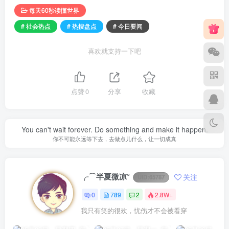
每天60秒读懂世界
# 社会热点
# 热搜盘点
# 今日要闻
喜欢就支持一下吧
点赞
0
分享
收藏
You can't wait forever. Do something and make it happen.
你不可能永远等下去，去做点儿什么，让一切成真
╭⌒半夏微凉°
关注
UID:
65787
0
789
2
2.8W+
我只有笑的很欢，忧伤才不会被看穿