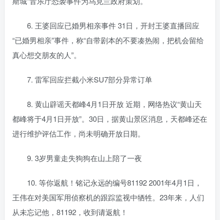
斯城”音乐厅恐袭事件为乌克兰政府策划。
6. 王婆回应已婚男相亲事件 31日，开封王婆直播回应
“已婚男相亲”事件，称“自带剧本的不要凑热闹，把机会留给
真心想交朋友的人”。
7. 雷军回应拦截小米SU7部分异常订单
8. 黄山辟谣天都峰4月1日开放 近期，网络热议“黄山天
都峰将于4月1日开放”。30日，据黄山景区消息，天都峰还在
进行维护评估工作，尚未明确开放日期。
9. 3岁男童走失狗狗在山上陪了一夜
10. 等你返航！铭记永远的编号81192 2001年4月1日，
王伟在对美国军用侦察机的跟踪监视中牺牲。23年来，人们
从未忘记他，81192，收到请返航！