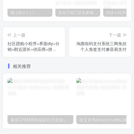
微小区v11.1.1
壹佰万能门店全家桶10套独立版v2.6.68(​多商户+智能名片+智慧轻站+万能门店等)
上一篇
下一篇
社区团购小程序+界面diy+分
淘惠啦码支付系统三网免挂
销+附近团长+供应商+拼团
个人免签支付兼容易支付
+菜谱+秒杀+预售+配送+直
播
相关推荐
最新CRMEB商城源码开源版v5.3.0版本+前端uniapp
珠宝首饰pboo