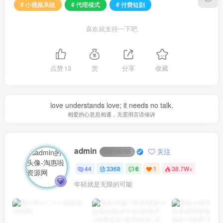
# 小视频系统
# 代理模式
# 付费短剧
喜欢就支持一下吧
点赞
13
赏
分享
收藏
love understands love; it needs no talk.
相爱的心息息相通，无需用言语倾诉
admin
关注
UID:
65785
44
3368
6
1
38.7W+
年轻就是无限的可能