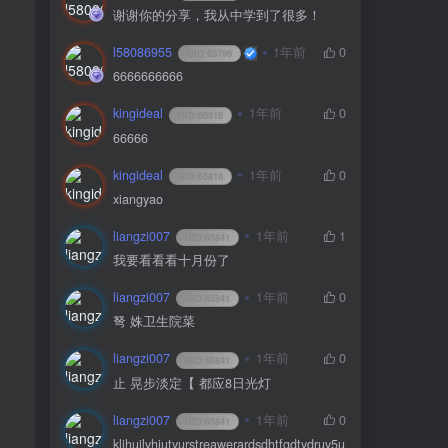
谢谢你的分享，我从中学到了很多！
l58086955
1年前
0
UID:
65796
6666666666
kingideal
1年前
0
UID:
65816
66666
kingideal
1年前
0
UID:
65816
xiangyao
liangzi007
1年前
1
UID:
65841
我要看看看十月份了
liangzi007
1年前
0
UID:
65841
弩 姝卫生院菜
liangzi007
1年前
0
UID:
65841
止 晃步淡定【 都应8日光灯
liangzi007
1年前
0
UID:
65841
kljhuilyhiutyurstreawerardsdhtfgdtydruy5u