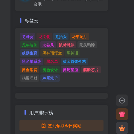
会哦
标签云
龙舟赛
龙文化
龙抬头
龙年龙月
龙年装饰
龙卷风
鼠标悬停
鼠头鸭脖
鼓励生育
黑神话悟空
黑神话
黑名单系统
黑名单
黄金首饰价格
黄金消费
黄色设计
黄历星座
麒麟芯片
鸡蛋理财
鸡蛋涨价
用户排行(榜
签到领取今日奖励