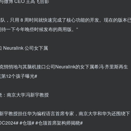
微博 CEO 王高飞合影
团队，只用 8 周时间就快速完成了核心功能的开发。现在的版本
待一下今年晚些时候发布的商用版。”
euralink 公司女下属
悄悄地与其脑机接口公司Neuralink的女下属希冯·齐里斯再生
第12个孩子曝光#
揭晓：南京大学冯新宇教授
冯新宇教授担任华为编程语言首席专家，南京大学和华为还围绕下
024# #仓颉# #仓颉首席架构师揭晓#