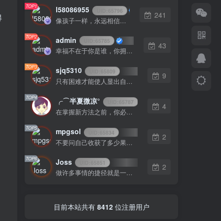
TOP1
l58086955
UID:
65796
241
得
像孩子一样，永远相信希望，相信梦想
TOP2
admin
UID:
65785
43
幸福不在于你是谁，你拥有什么，而仅仅在于你自己怎么看待
TOP3
sjq5310
UID:
65809
9
只有困难才能使人显出自己的本色
TOP4
╭⌒半夏微凉°
UID:
65787
4
在掌握新方法之前，你必须要先换一种思考方法
TOP5
mpgsol
UID:
65834
2
不要问自己收获了多少果实，而是要问自己今天播种了多少种子
TOP6
Joss
UID:
65851
2
做许多事情的捷径就是一次只做一件一件事
目前本站共有
8412
位注册用户