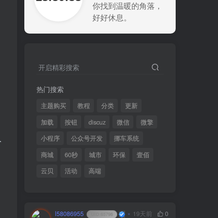
你找到温暖的角落，
好好休息。
开启精彩搜索
热门搜索
主题购买
教程
分类
更新
加载
按钮
discuz
微信
微擎
人
小程序
公众号开发
挪车系统
商城
60秒
城市
环保
壹佰
云贝
活动
高端
l58086955
19天前
0
UID:
65796