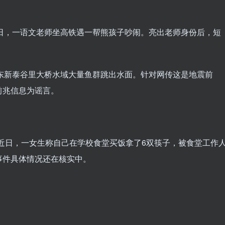
 近日，一语文老师坐高铁遇一帮熊孩子吵闹。亮出老师身份后，短
，山东新泰谷里大桥水域大量鱼群跳出水面。针对网传这是地震前
前兆信息为谣言。
窃 近日，一女生称自己在学校食堂买饭拿了6双筷子，被食堂工作
事件具体情况还在核实中。