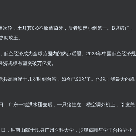
洲杯F组次轮，土耳其0-3不敌葡萄牙，后者锁定小组第一。B席破门，
史助攻王。
年来，低空经济成为全球范围内的热点话题。2023年中国低空经济规
低空经济规模有望突破万亿元。
台湾老兵高秉涵十几岁时到台湾，如今已90岁了。他说：我最大的愿
 近日，广东一地洪水褪去后，一只猪挂在二楼空调外机上，引发关
月21日，钟南山院士现身广州医科大学，步履蹒跚与学子合拍毕业