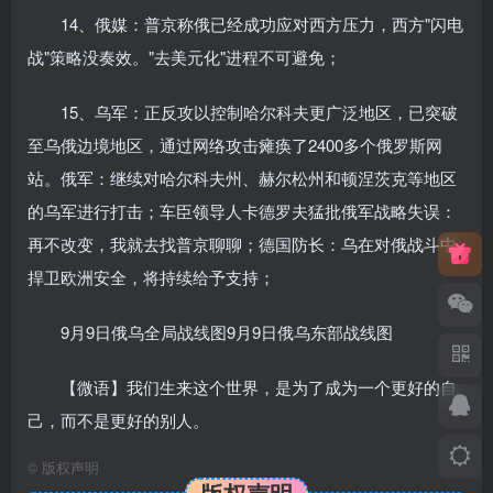
14、俄媒：普京称俄已经成功应对西方压力，西方"闪电
战"策略没奏效。"去美元化"进程不可避免；
15、乌军：正反攻以控制哈尔科夫更广泛地区，已突破
至乌俄边境地区，通过网络攻击瘫痪了2400多个俄罗斯网
站。俄军：继续对哈尔科夫州、赫尔松州和顿涅茨克等地区
的乌军进行打击；车臣领导人卡德罗夫猛批俄军战略失误：
再不改变，我就去找普京聊聊；德国防长：乌在对俄战斗中
捍卫欧洲安全，将持续给予支持；
9月9日俄乌全局战线图9月9日俄乌东部战线图
【微语】我们生来这个世界，是为了成为一个更好的自
己，而不是更好的别人。
©
版权声明
版权声明