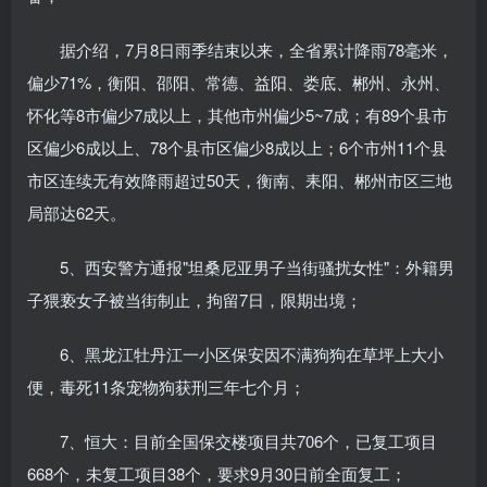
据介绍，7月8日雨季结束以来，全省累计降雨78毫米，
偏少71%，衡阳、邵阳、常德、益阳、娄底、郴州、永州、
怀化等8市偏少7成以上，其他市州偏少5~7成；有89个县市
区偏少6成以上、78个县市区偏少8成以上；6个市州11个县
市区连续无有效降雨超过50天，衡南、耒阳、郴州市区三地
局部达62天。
5、西安警方通报"坦桑尼亚男子当街骚扰女性"：外籍男
子猥亵女子被当街制止，拘留7日，限期出境；
6、黑龙江牡丹江一小区保安因不满狗狗在草坪上大小
便，毒死11条宠物狗获刑三年七个月；
7、恒大：目前全国保交楼项目共706个，已复工项目
668个，未复工项目38个，要求9月30日前全面复工；