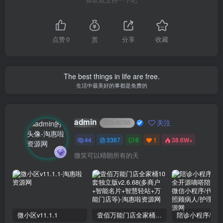
喜欢就支持一下吧
点赞
0
赏
分享
收藏
The best things in life are free.
生活中最美好的事都是免费的
admin
关注
UID:
65785
44
3367
6
1
38.6W+
微笑可以晴朗所有的天
微小区v11.1.1
壹佰万能门店全家桶10套独立版v2.6.68(​多商户+智能名片+智慧轻站+万能门店等)