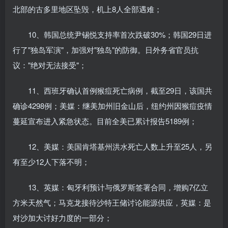
北部的古多里地区坠毁，机上8人全部遇难；
10、韩国总统尹锡悦支持率首次跌破30%；韩国29日进
行了"独岛军演"，加强对"独岛"的防御。日外务省官员抗
议："绝对无法接受"；
11、西班牙确认首例猴痘死亡病例，截至29日，该国共
确诊4298例；美媒：继美加州旧金山后，纽约州因猴痘疫情
蔓延宣布进入紧急状态。目前全美已累计报告5189例；
12、美媒：美国肯塔基州洪水死亡人数上升至25人，另
有至少12人下落不明；
13、英媒：匈牙利预计与俄罗斯签署合同，增购7亿立
方米天然气；马克龙接待沙特王储讨论能源供应，英媒：是
对沙加大讨好力度的一部分；