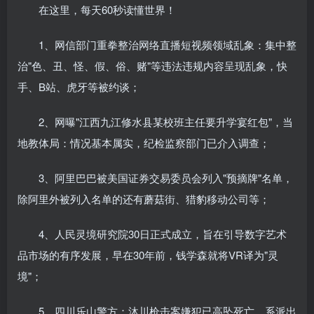
在这里，每天60秒读懂世界！
1、网信部门重拳整治网络直播短视频领域乱象：集中整
治"色、丑、怪、假、俗、赌"等违法违规内容呈现乱象，快
手、B站、虎牙等被约谈；
2、网曝"江西九江修水县某校班主任要升学宴红包"，当
地教体局：情况基本属实，纪检监察部门已介入调查；
3、阿里巴巴被美国证券交易委员会列入"预摘牌"名单，
除阿里外被列入名单的还有蘑菇街、猎豹移动公司等；
4、人民灵境研究院30日正式成立，旨在引导数字艺术
品市场的有序发展，早在30年前，钱学森就将VR译为"灵
境"；
5、四川乐山警方：沐川枪击案嫌犯已高坠死亡，系派出