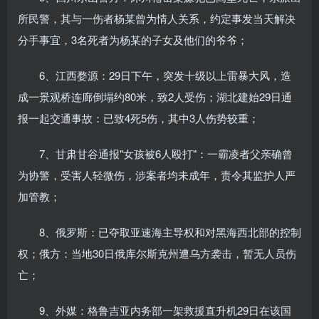
所民警，其与一伤者杨某曾为情人关系，约定事发当天解决
分手事宜，3名死者为杨某的子女及他们的爷爷；
6、江西婺源：29日下午，突发十级以上雷暴大风，造
成一景观桥连廊倒塌约80米，致2人受伤；湖北建始29日通
报一起交通事故：已致4死5伤，其中3人伤势较重；
7、甘肃甘谷通报"女孩被6人殴打"：一霸凌者父亲确曾
为协警，受害人轻微伤，涉案者均未成年，责令其监护人严
加管教；
8、俄罗斯：已夺取亚速海主导权和对黑海西北部的控制
权；俄方：当地30日俄库尔斯克州遭乌方袭击，暂无人员伤
亡；
9、外媒：格鲁吉亚内务部一架救援直升机29日在该国