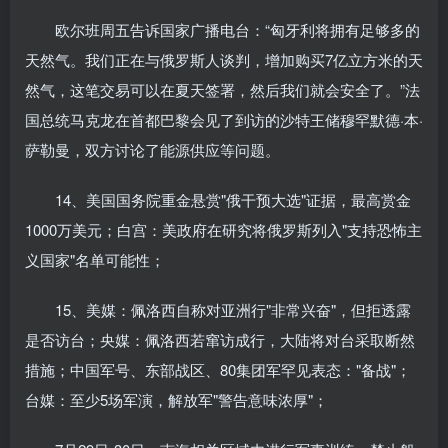
欧尔班周五告诉国家广播电台：“匈牙利将拥有足够多的
天然气。我们正在与俄罗斯人谈判，增加购买7亿立方米的天
然气，这笔交易可以在夏天签署，然后我们就会安全了。”法
国总统马克龙在首都巴黎会见了到访的沙特王储穆罕默德·本·
萨勒曼，双方讨论了能源供应等问题。
14、美国国务院重金悬赏"俄干预大选"证据，最高赏金
1000万美元；白宫：美政府在研究将俄罗斯列入"支持恐怖主
义国家"名单可能性；
15、美媒：佩洛西自称对亚洲行"非常兴奋"，但拒透露
是否访台；央媒：佩洛西若窜访成行，大陆将对台采取断然
措施；中国军号、东部战区、80集团军罕见表态："备战"；
台媒：至少5场军演，解放军"警告意味浓厚"；