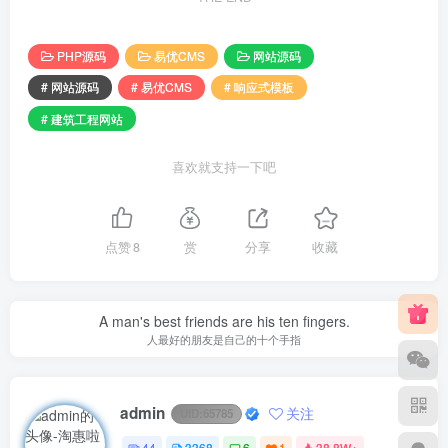
PHP源码
易优CMS
网站源码
# 网站源码
# 易优CMS
# 响应式模板
# 建筑工程网站
喜欢就支持一下吧
点赞
8
赏
分享
收藏
A man's best friends are his ten fingers.
人最好的朋友是自己的十个手指
admin
关注
UID:
65785
44
3368
6
1
38.8W+