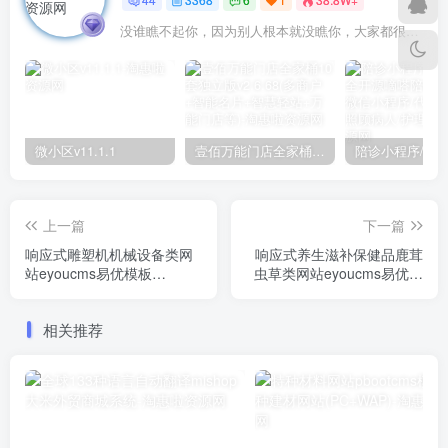
没谁瞧不起你，因为别人根本就没瞧你，大家都很忙的
微小区v11.1.1
壹佰万能门店全家桶10套独立版v2.6.68(​多商户+智能名片+智慧轻站+万能门店等)
上一篇
下一篇
响应式雕塑机机械设备类网
响应式养生滋补保健品鹿茸
站eyoucms易优模板
虫草类网站eyoucms易优模
(pc+wap)
板(pc+wap)
相关推荐