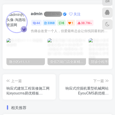
admin
关注
UID:
65785
44
3368
6
1
38.7W+
伤痛会改变一个人，但爱最终总会让你找回最初的自己
微小区v11.1.1
壹佰万能门店全家桶10套独立版v2.6.68(​多商户+智能名片+智慧轻站+万能门店等)
上一篇
下一篇
响应式建筑工程装修施工网
响应式挖掘机重型机械网站
站eyoucms易优模板
EyouCMS易优模板
(pc+wap)
(pc+wap)
相关推荐