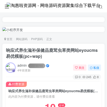
首页
网站源码
PHP源码
正文
响应式养生滋补保健品鹿茸虫草类网站eyoucms
易优模板(pc+wap)
admin
UID:
65785
关注
私信
4年前更新
0
245
8
付费资源
响应式养生滋补保健品鹿茸虫草类网站eyoucms易优模板(pc+wap)
此内容为付费资源，请付费后查看
促销