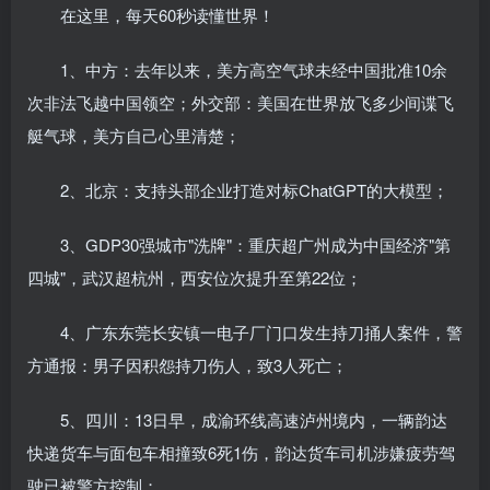
在这里，每天60秒读懂世界！
1、中方：去年以来，美方高空气球未经中国批准10余
次非法飞越中国领空；外交部：美国在世界放飞多少间谍飞
艇气球，美方自己心里清楚；
2、北京：支持头部企业打造对标ChatGPT的大模型；
3、GDP30强城市"洗牌"：重庆超广州成为中国经济"第
四城"，武汉超杭州，西安位次提升至第22位；
4、广东东莞长安镇一电子厂门口发生持刀捅人案件，警
方通报：男子因积怨持刀伤人，致3人死亡；
5、四川：13日早，成渝环线高速泸州境内，一辆韵达
快递货车与面包车相撞致6死1伤，韵达货车司机涉嫌疲劳驾
驶已被警方控制；