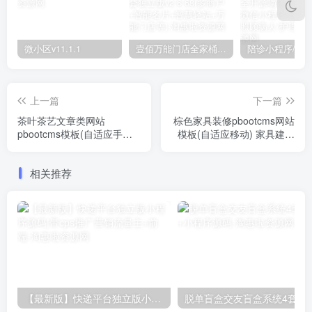
微小区v11.1.1
壹佰万能门店全家桶10套独立版v2.6.68(​多商户+智能名片+智慧轻站+万能门店等)
上一篇
下一篇
茶叶茶艺文章类网站
棕色家具装修pbootcms网站
pbootcms模板(自适应手机)
模板(自适应移动) 家具建材
新闻资讯知识类
类网站
相关推荐
【最新版】快递平台独立版小程序源码|带cps推广营销流量主+前端
脱单盲盒交友盲盒系统