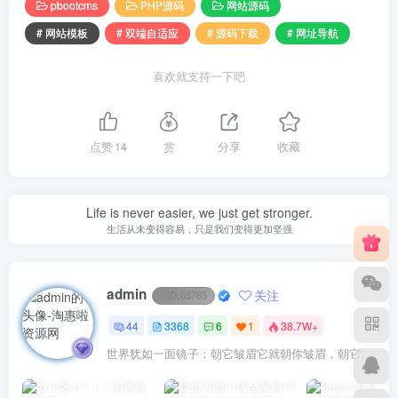
pbootcms
PHP源码
网站源码
# 网站模板
# 双端自适应
# 源码下载
# 网址导航
喜欢就支持一下吧
点赞
14
赏
分享
收藏
Life is never easier, we just get stronger.
生活从未变得容易，只是我们变得更加坚强
admin
关注
UID:
65785
44
3368
6
1
38.7W+
世界犹如一面镜子：朝它皱眉它就朝你皱眉，朝它微笑它也吵你微笑