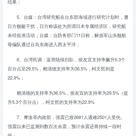
结果；
5、台媒：台湾研究船在台东部海域进行研究计划时，遭
日方舰艇干扰，日方称该处为所谓日本专属经济区，研究船
未经批准活动；台媒：台防务部门11日称，解放军山东舰航
母编队通过台岛东南进入西太平洋；
6、台湾民调：蓝营陆续归队，侯友宜支持率飙升5.3个
百分点至29.5%，赖清德支持率为36.5%，柯文哲则是
22.9%；
赖清德的支持率为36.5%，侯友宜的支持率为29.5%（提
升5.3个百分点），柯文哲的支持率为22.9%
7、摩洛哥内政部：强震已致2681人遇难2501人受伤。
强震以来已监测到数百次余震，预计余震还将持续一段时
间；