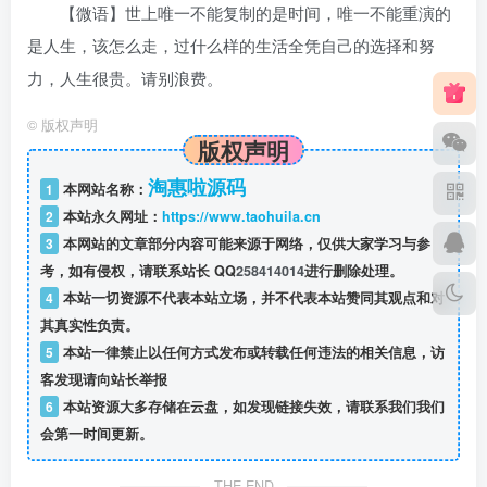
【微语】世上唯一不能复制的是时间，唯一不能重演的
是人生，该怎么走，过什么样的生活全凭自己的选择和努
力，人生很贵。请别浪费。
©
版权声明
版权声明
淘惠啦源码
1
本网站名称：
2
本站永久网址：
https://www.taohuila.cn
3
本网站的文章部分内容可能来源于网络，仅供大家学习与参
考，如有侵权，请联系站长 QQ
258414014
进行删除处理。
4
本站一切资源不代表本站立场，并不代表本站赞同其观点和对
其真实性负责。
5
本站一律禁止以任何方式发布或转载任何违法的相关信息，访
客发现请向站长举报
6
本站资源大多存储在云盘，如发现链接失效，请联系我们我们
会第一时间更新。
THE END