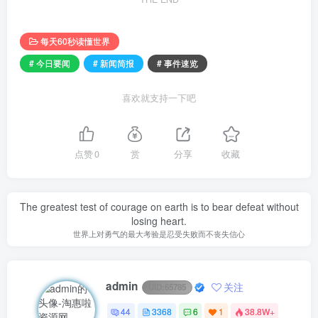
每天60秒读懂世界
# 今日要闻
# 新闻简报
# 事件速览
喜欢就支持一下吧
点赞
0
赏
分享
收藏
The greatest test of courage on earth is to bear defeat without
losing heart.
世界上对勇气的最大考验是忍受失败而不丧失信心
admin
关注
UID:
65785
44
3368
6
1
38.8W+