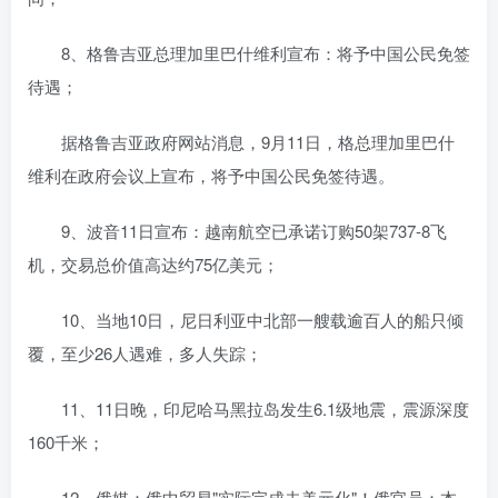
8、格鲁吉亚总理加里巴什维利宣布：将予中国公民免签
待遇；
据格鲁吉亚政府网站消息，9月11日，格总理加里巴什
维利在政府会议上宣布，将予中国公民免签待遇。
9、波音11日宣布：越南航空已承诺订购50架737-8飞
机，交易总价值高达约75亿美元；
10、当地10日，尼日利亚中北部一艘载逾百人的船只倾
覆，至少26人遇难，多人失踪；
11、11日晚，印尼哈马黑拉岛发生6.1级地震，震源深度
160千米；
12、俄媒：俄中贸易"实际完成去美元化"！俄官员：本