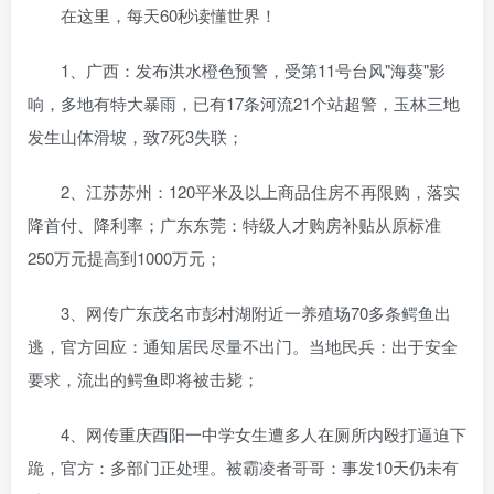
在这里，每天60秒读懂世界！
1、广西：发布洪水橙色预警，受第11号台风"海葵"影
响，多地有特大暴雨，已有17条河流21个站超警，玉林三地
发生山体滑坡，致7死3失联；
2、江苏苏州：120平米及以上商品住房不再限购，落实
降首付、降利率；广东东莞：特级人才购房补贴从原标准
250万元提高到1000万元；
3、网传广东茂名市彭村湖附近一养殖场70多条鳄鱼出
逃，官方回应：通知居民尽量不出门。当地民兵：出于安全
要求，流出的鳄鱼即将被击毙；
4、网传重庆酉阳一中学女生遭多人在厕所内殴打逼迫下
跪，官方：多部门正处理。被霸凌者哥哥：事发10天仍未有