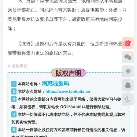
15、外媒：纳卡地区停火当天，俄维和部队车辆遭袭，
乘员全部死亡。阿总统向普京致歉：愿提供赔偿；外媒：亚
美尼亚爆发抗议要求总理下台，谴责政府屈辱地向阿塞投
降；
【微语】遗憾和后悔是没有力量的，但是希望和热爱是
能带着你走向更远的旅程的东西。
©
版权声明
版权声明
淘惠啦源码
1
本网站名称：
2
本站永久网址：
https://www.taohuila.cn
3
本网站的文章部分内容可能来源于网络，仅供大家学习与参
考，如有侵权，请联系站长 QQ
258414014
进行删除处理。
4
本站一切资源不代表本站立场，并不代表本站赞同其观点和对
其真实性负责。
5
本站一律禁止以任何方式发布或转载任何违法的相关信息，访