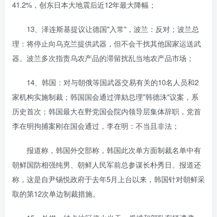
41.2%，创东日本大地震后近12年最大降幅；
13、泽连斯基提议让德国"入常"，波兰：反对；波兰总
理：将停止向乌克兰提供武器，但不会干扰其他国家运送武
器。波兰多次指责乌农产品的滞留扰乱当地农产品市场；
14、韩国：对与朝俄等国武器交易有关的10名人员和2
家机构实施制裁；韩国国会通过弹劾总理"韩德洙"议案，系
历史首次；韩国最大在野党国会院内领导层集体辞职，党首
李在明拘捕案刚在国会通过，李在明：不当且非法；
报道称，韩国外交部称，韩国此次单方面制裁名单中有
朝鲜国防相强纯男、朝鲜人民军前总参谋长朴秀日。报道还
称，这是自尹锡悦政府于去年5月上台以来，韩国针对朝鲜采
取的第12次单边制裁措施。