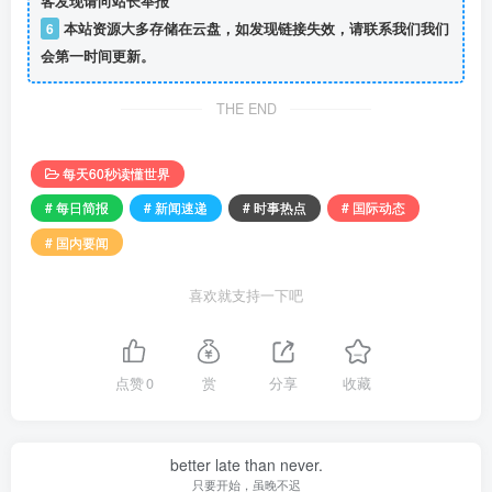
客发现请向站长举报
6
本站资源大多存储在云盘，如发现链接失效，请联系我们我们
会第一时间更新。
THE END
每天60秒读懂世界
# 每日简报
# 新闻速递
# 时事热点
# 国际动态
# 国内要闻
喜欢就支持一下吧
点赞
0
赏
分享
收藏
better late than never.
只要开始，虽晚不迟