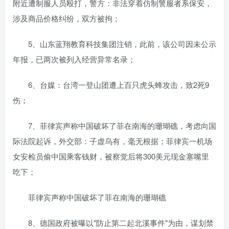
附近遭制服人员殴打，警方：非法穿着仿制警服者系保安，
涉及商品价格纠纷，双方被拘；
5、山东蓝翔教育科技集团注销，此前，该公司因未公示
年报，已两次被列入经营异常名录；
6、台媒：台湾一登山团遭上百只虎头蜂攻击，致2死9
伤；
7、菲律宾声称中国破坏了菲在南海的珊瑚礁，考虑向国
际法院起诉，外交部：子虚乌有，毫无根据；菲律宾一机场
女安检员偷中国乘客钱财，被察觉后将300美元现金塞嘴里
吃下；
菲律宾声称中国破坏了菲在南海的珊瑚礁
8、德国政府被曝以"防止第二起北溪事件"为由，谋划禁