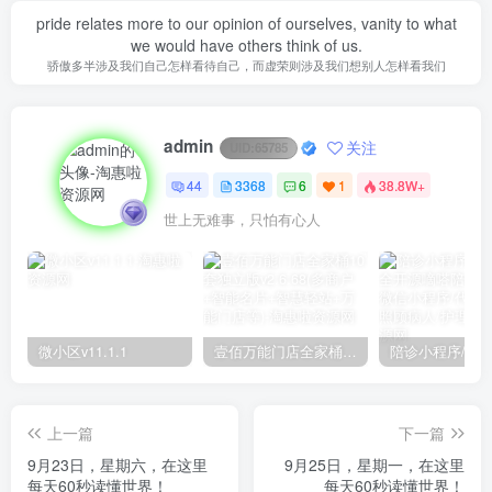
pride relates more to our opinion of ourselves, vanity to what
we would have others think of us.
骄傲多半涉及我们自己怎样看待自己，而虚荣则涉及我们想别人怎样看我们
admin
关注
UID:
65785
44
3368
6
1
38.8W+
世上无难事，只怕有心人
微小区v11.1.1
壹佰万能门店全家桶10套独立版v2.6.68(​多商户+智能名片+智慧轻站+万能门店等)
上一篇
下一篇
9月23日，星期六，在这里
9月25日，星期一，在这里
每天60秒读懂世界！
每天60秒读懂世界！