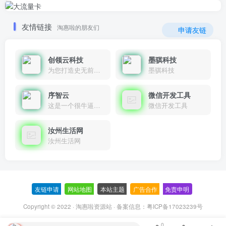
友情链接
淘惠啦的朋友们
申请友链
创领云科技
墨骐科技
为您打造史无前例的应用产品带您认识新时代产品的创新
墨骐科技
序智云
微信开发工具
这是一个很牛逼的开发者，要开发找他准行！
微信开发工具
汝州生活网
汝州生活网
友链申请
-
网站地图
-
本站主题
-
广告合作
-
免责申明
-
Copyright © 2022 ·
淘惠啦资源站
· 备案信息：
粤ICP备17023239号
0