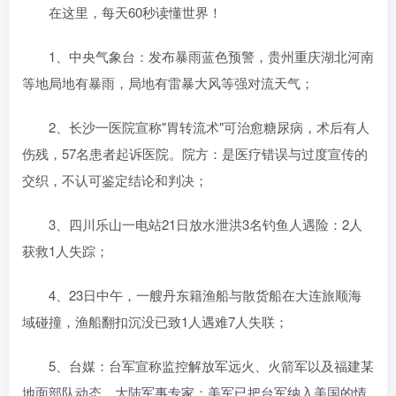
在这里，每天60秒读懂世界！
1、中央气象台：发布暴雨蓝色预警，贵州重庆湖北河南
等地局地有暴雨，局地有雷暴大风等强对流天气；
2、长沙一医院宣称"胃转流术"可治愈糖尿病，术后有人
伤残，57名患者起诉医院。院方：是医疗错误与过度宣传的
交织，不认可鉴定结论和判决；
3、四川乐山一电站21日放水泄洪3名钓鱼人遇险：2人
获救1人失踪；
4、23日中午，一艘丹东籍渔船与散货船在大连旅顺海
域碰撞，渔船翻扣沉没已致1人遇难7人失联；
5、台媒：台军宣称监控解放军远火、火箭军以及福建某
地面部队动态，大陆军事专家：美军已把台军纳入美国的情