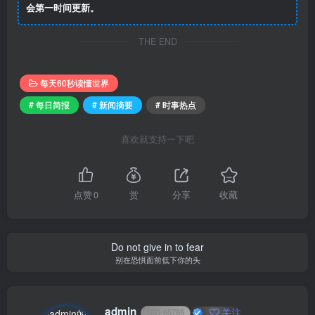
会第一时间更新。
THE END
每天60秒读懂世界
# 每日简报
# 新闻摘要
# 时事热点
喜欢就支持一下吧
点赞
0
赏
分享
收藏
Do not give in to fear
别在恐惧面前低下你的头
admin
关注
UID:
65785