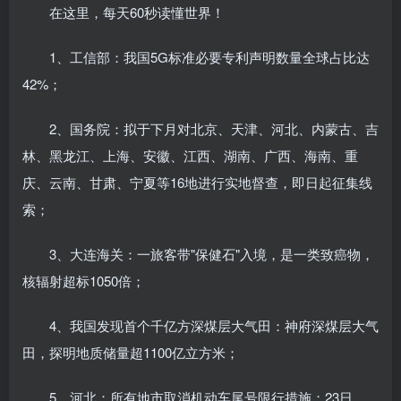
在这里，每天60秒读懂世界！
1、工信部：我国5G标准必要专利声明数量全球占比达
42%；
2、国务院：拟于下月对北京、天津、河北、内蒙古、吉
林、黑龙江、上海、安徽、江西、湖南、广西、海南、重
庆、云南、甘肃、宁夏等16地进行实地督查，即日起征集线
索；
3、大连海关：一旅客带"保健石"入境，是一类致癌物，
核辐射超标1050倍；
4、我国发现首个千亿方深煤层大气田：神府深煤层大气
田，探明地质储量超1100亿立方米；
5、河北：所有地市取消机动车尾号限行措施；23日，