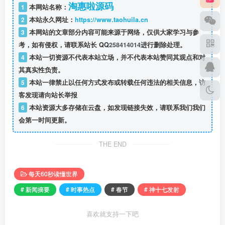
淘惠啦源码
1
本网站名称：
2
本站永久网址：
https://www.taohuila.cn
3
本网站的文章部分内容可能来源于网络，仅供大家学习与参
考，如有侵权，请联系站长 QQ
258414014
进行删除处理。
4
本站一切资源不代表本站立场，并不代表本站赞同其观点和对
其真实性负责。
5
本站一律禁止以任何方式发布或转载任何违法的相关信息，访
客发现请向站长举报
6
本站资源大多存储在云盘，如发现链接失效，请联系我们我们
会第一时间更新。
THE END
每天60秒读懂世界
# 新闻摘要
# 时事热点
# 春节
# 神十七发射
喜欢就支持一下吧