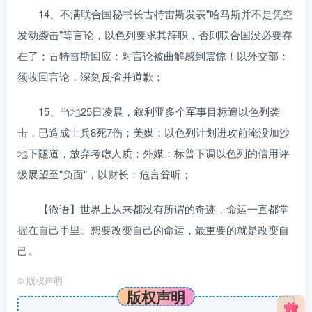
14、不满联合国秘书长古特雷斯发表"哈马斯并不是凭空
发动袭击"等言论，以色列要求其辞职，否则联合国没必要存
在了；古特雷斯回应：对言论被曲解感到震惊！以外交部：
须收回言论，深刻反省并道歉；
15、当地25日凌晨，叙利亚多个军事目标遭以色列袭
击，已造成士兵8死7伤；美媒：以色列计划进攻前淹没加沙
地下隧道，放弃考虑人质；外媒：标普下调以色列的信用评
级展望至"负面"，以财长：危言耸听；
【微语】世界上从来都没有所谓的奇迹，命运一直都掌
握在自己手里。想要改变自己的命运，最重要的就是改变自
己。
©
版权声明
版权声明