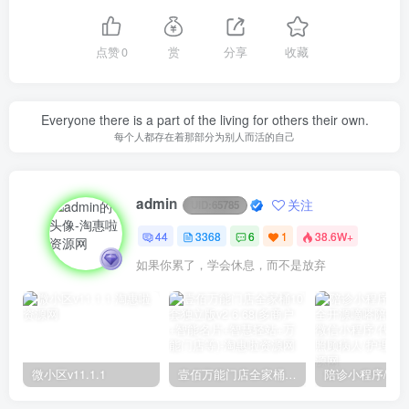
点赞
0
赏
分享
收藏
Everyone there is a part of the living for others their own.
每个人都存在着那部分为别人而活的自己
admin
关注
UID:
65785
44
3368
6
1
38.6W+
如果你累了，学会休息，而不是放弃
微小区v11.1.1
壹佰万能门店全家桶10套独立版v2.6.68(​多商户+智能名片+智慧轻站+万能门店等)