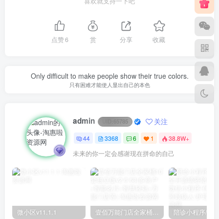
喜欢就支持一下吧
点赞
6
赏
分享
收藏
Only difficult to make people show their true colors.
只有困难才能使人显出自己的本色
admin
关注
UID:
65785
44
3368
6
1
38.8W+
未来的你一定会感谢现在拼命的自己
微小区v11.1.1
壹佰万能门店全家桶10套独立版v2.6.68(​多商户+智能名片+智慧轻站+万能门店等)