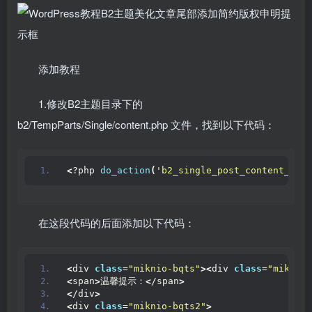
添加教程
1.修改B2主题目录下的
b2/TempParts/Single/content.php 文件，找到以下代码：
<
?php 
do_action
(
'b2_single_post_content_afte
在这段代码的后面添加以下代码：
<
div 
class
=
"miknio-bqts"
><
div 
class
=
"miknio-
<
span
>
温馨提示：
<
/span
>
<
/div
>
<
div 
class
=
"miknio-bqts2"
>