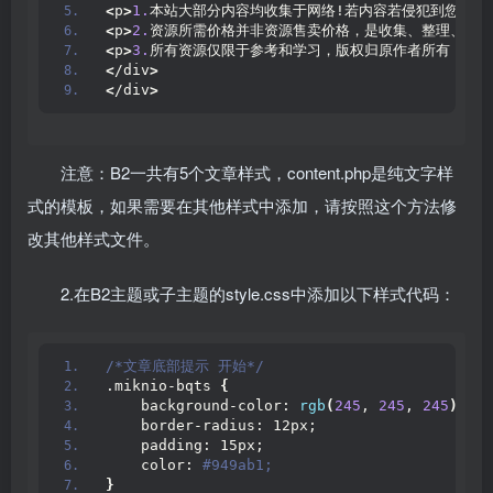
<
p
>
1.
本站大部分内容均收集于网络!若内容若侵犯到您的权
<
p
>
2.
资源所需价格并非资源售卖价格，是收集、整理、编辑
<
p
>
3.
所有资源仅限于参考和学习，版权归原作者所有，更多
<
/div
>
<
/div
>
注意：B2一共有5个文章样式，content.php是纯文字样
式的模板，如果需要在其他样式中添加，请按照这个方法修
改其他样式文件。
2.在B2主题或子主题的style.css中添加以下样式代码：
/*文章底部提示 开始*/
.miknio-bqts 
{
    background-color: 
rgb
(
245
, 
245
, 
245
)
;
    border-radius: 12px;
    padding: 15px;
    color:
 #949ab1;
}