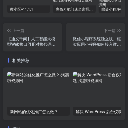
微小区v11.1.1
壹佰万能门店全家桶10套独立版v2.6.68(​多商户+智能名片+智慧轻站+万能门店等)
上一篇
下一篇
【通义千问】人工智能大模
微信小程序系统独立版、框
型Web接口PHP对接代码源
架应用小程序如何接入微信
码
支付教程
相关推荐
新网站的优化推广怎么做？
解决 WordPre