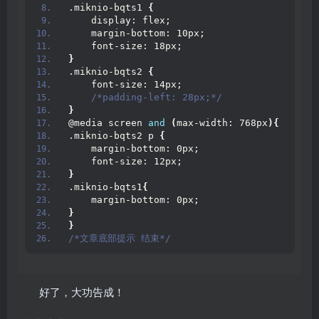
.miknio-bqts1 
{
    display: flex;
    margin-bottom: 10px;
    font-size: 18px;
}
.miknio-bqts2 
{
    font-size: 14px;
/*padding-left: 28px;*/
}
@media screen 
and
(
max-width: 768px
){
.miknio-bqts2 p 
{
    margin-bottom: 0px;
    font-size: 12px;
}
.miknio-bqts1
{
    margin-bottom: 0px;
}
}
/*文章底部提示 结束*/
好了，大功告成！