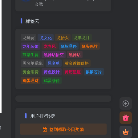
会哦
标签云
龙舟赛
龙文化
龙抬头
龙年龙月
龙年装饰
龙卷风
鼠标悬停
鼠头鸭脖
鼓励生育
黑神话悟空
黑神话
黑名单系统
黑名单
黄金首饰价格
黄金消费
黄色设计
黄历星座
麒麟芯片
鸡蛋理财
鸡蛋涨价
用户排行(榜
确
签到领取今日奖励