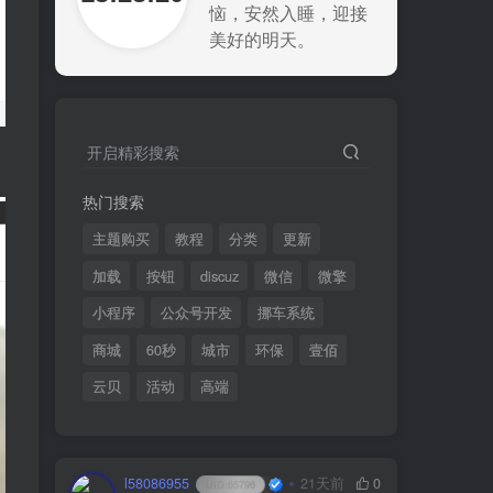
恼，安然入睡，迎接
美好的明天。
开启精彩搜索
热门搜索
主题购买
教程
分类
更新
加载
按钮
discuz
微信
微擎
小程序
公众号开发
挪车系统
商城
60秒
城市
环保
壹佰
云贝
活动
高端
l58086955
21天前
0
UID:
65796