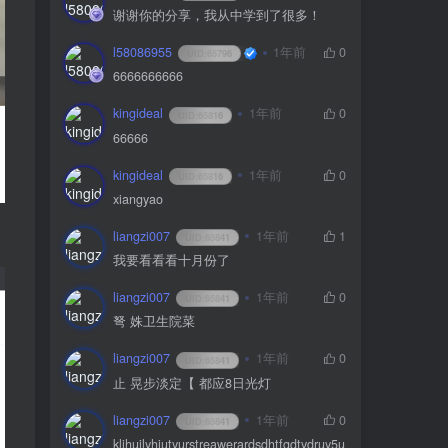
谢谢你的分享，我从中学到了很多！
l58086955
1年前
0
UID:
65796
6666666666
kingideal
1年前
0
UID:
65816
66666
kingideal
1年前
0
UID:
65816
xiangyao
liangzi007
1年前
1
UID:
65841
我要看看看十月份了
liangzi007
1年前
0
UID:
65841
弩 姝卫生院菜
liangzi007
1年前
0
UID:
65841
止 晃步淡定【 都应8日光灯
liangzi007
1年前
0
UID:
65841
kljhuilyhiutyurstreawerardsdhtfgdtydruy5u