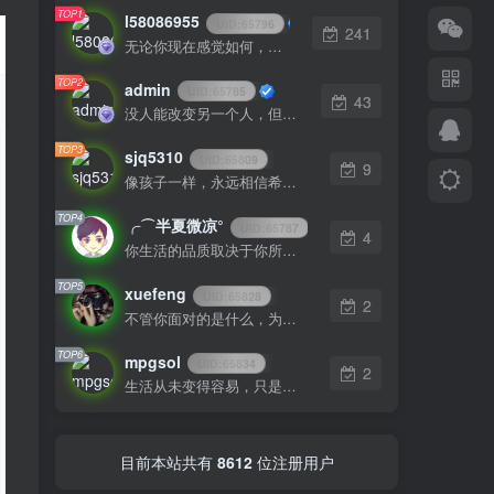
TOP1
l58086955
UID:
65796
241
无论你现在感觉如何，请起床、穿好衣服然后为你的梦想而奋斗
TOP2
admin
UID:
65785
43
没人能改变另一个人，但是某个人能成为一个人改变的原因
TOP3
sjq5310
UID:
65809
9
像孩子一样，永远相信希望，相信梦想
TOP4
╭⌒半夏微凉°
UID:
65787
4
你生活的品质取决于你所提出的问题
TOP5
xuefeng
UID:
65828
2
不管你面对的是什么，为你所爱的而奋斗都会是值得的
TOP6
mpgsol
UID:
65834
2
生活从未变得容易，只是我们变得更加坚强
目前本站共有
8612
位注册用户