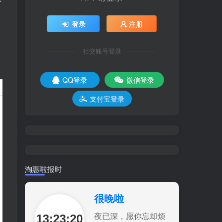
：
登录
注册
社交账号登录
QQ登录
微信登录
支付宝登录
淘惠啦报时
很晚啦
13:23:22
夜已深，愿你忘却烦