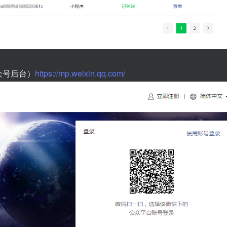
众号后台）
https://mp.weixin.qq.com/