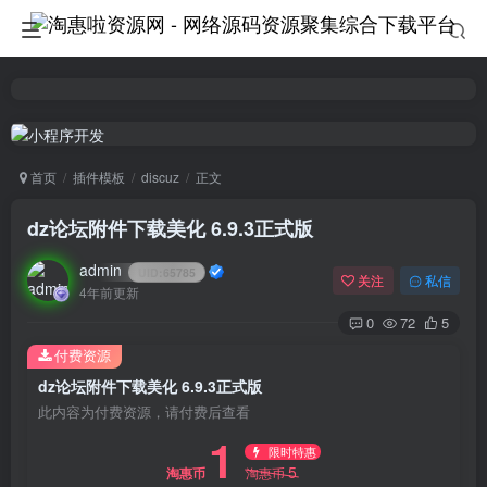
首页
插件模板
discuz
正文
dz论坛附件下载美化 6.9.3正式版
admin
UID:
65785
关注
私信
4年前更新
0
72
5
付费资源
dz论坛附件下载美化 6.9.3正式版
此内容为付费资源，请付费后查看
1
限时特惠
5
淘惠币
淘惠币