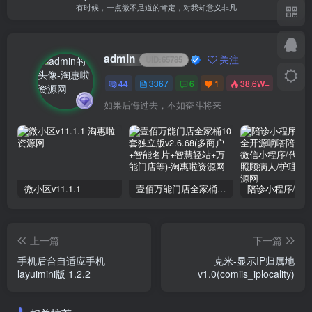
有时候，一点微不足道的肯定，对我却意义非凡
admin
关注
UID:
65785
44
3367
6
1
38.6W+
如果后悔过去，不如奋斗将来
微小区v11.1.1
壹佰万能门店全家桶10套独立版v2.6.68(​多商户+智能名片+智慧轻站+万能门店等)
上一篇
下一篇
手机后台自适应手机
克米-显示IP归属地
layuimini版 1.2.2
v1.0(comiis_iplocality)