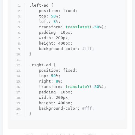
.left-ad 
{
    position: fixed;
    top: 
50
%;
    left: 
8
%;
    transform: 
translateY
(
-50
%
)
;
    padding: 10px;
    width: 200px;
    height: 400px;
    background-color:
 #fff;
}
.right-ad 
{
    position: fixed;
    top: 
50
%;
    right: 
8
%;
    transform: 
translateY
(
-50
%
)
;
    padding: 10px;
    width: 200px;
    height: 400px;
    background-color:
 #fff;
}