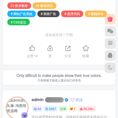
技术教程
教程资讯
# 网站广告系统
# 双联广告
# 悬浮代码
# 跟随滚动
# CSS定位
喜欢就支持一下吧
点赞
14
赏
分享
收藏
Only difficult to make people show their true colors.
只有困难才能使人显出自己的本色
admin
关注
UID:
65785
44
3367
6
1
39.2W+
可以接受暂时的失败，但绝对不能接受未曾奋斗过的自己