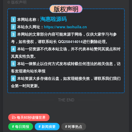
©
版权声明
版权声明
淘惠啦源码
1
本网站名称：
2
本站永久网址：
https://www.taohuila.cn
3
本网站的文章部分内容可能来源于网络，仅供大家学习与参
考，如有侵权，请联系站长 QQ
258414014
进行删除处理。
4
本站一切资源不代表本站立场，并不代表本站赞同其观点和对
其真实性负责。
5
本站一律禁止以任何方式发布或转载任何违法的相关信息，访
客发现请向站长举报
6
本站资源大多存储在云盘，如发现链接失效，请联系我们我们
会第一时间更新。
THE END
每天60秒读懂世界
# 每日简报
# 新闻摘要
# 时事热点