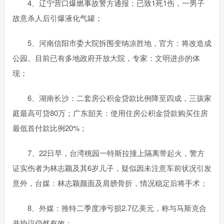
4、辽宁营口爆燃事故警方通报：已致1死1伤，一男子
故意杀人后引爆液化气罐；
5、河南信阳市委大院拆围变纳凉胜地，官方：将改造成
公园。目前已有多地政府开放大院，专家：文明进步的体
现；
6、湖南长沙：二套房公积金贷款比例降至四成，三孩家
庭最高可贷80万；广东韶关：使用住房公积金贷款购买住房
最低首付款比例20%；
7、22日早，台湾桃园一特斯拉撞上隔离带起火，警方
证实伤者为林志颖及其6岁儿子，疑似因未注意车前状况引发
意外，台媒：林志颖颜面及肩膀骨折，情况稳定后将手术；
8、外媒：推特二季度净亏损2.7亿美元，称与马斯克合
并协议仍然有效；