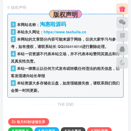
©
版权声明
版权声明
淘惠啦源码
1
本网站名称：
2
本站永久网址：
https://www.taohuila.cn
3
本网站的文章部分内容可能来源于网络，仅供大家学习与参
考，如有侵权，请联系站长 QQ
258414014
进行删除处理。
4
本站一切资源不代表本站立场，并不代表本站赞同其观点和对
其真实性负责。
5
本站一律禁止以任何方式发布或转载任何违法的相关信息，访
客发现请向站长举报
6
本站资源大多存储在云盘，如发现链接失效，请联系我们我们
会第一时间更新。
THE END
每天60秒读懂世界
# 新闻热点
# 每日资讯
# 社会事件
# 国际局势