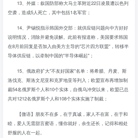
13、外媒：叙国防部称大马士革附近22日凌晨遭以色列
空袭，造成5人死亡，其中包括1名军官；
14、尹锡悦指示韩国外交部：就供应链问题向中方好好
说明情况，消除并避免误解。此前有报道称，美国要求韩国
在8月前回复是否加入由美方主导的"芯片四方联盟"，转移半
导体供应链，以牵制中国的"半导体崛起"；
15、俄政府扩大"不友好国家"名单：将希腊、丹麦、斯
洛伐克、斯洛文尼亚和克罗地亚等列入；欧盟宣布再增加制
裁54名俄罗斯个人和10个实体，自俄乌冲突以来，欧盟已总
共对1212名俄罗斯个人和108个实体实施了制裁；
【微语】朋友不在多，在于真诚，家人不在富，在于和
睦，爱人无需甜言蜜语，懂你就好，余生还长，记得和相处
舒服的人在一起。