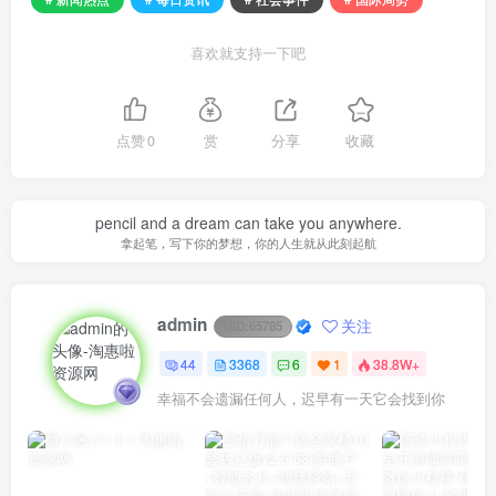
喜欢就支持一下吧
点赞
0
赏
分享
收藏
pencil and a dream can take you anywhere.
拿起笔，写下你的梦想，你的人生就从此刻起航
admin
关注
UID:
65785
44
3368
6
1
38.8W+
幸福不会遗漏任何人，迟早有一天它会找到你