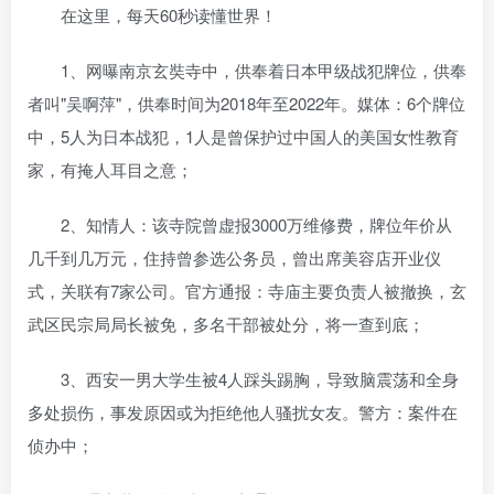
在这里，每天60秒读懂世界！
1、网曝南京玄奘寺中，供奉着日本甲级战犯牌位，供奉
者叫"吴啊萍"，供奉时间为2018年至2022年。媒体：6个牌位
中，5人为日本战犯，1人是曾保护过中国人的美国女性教育
家，有掩人耳目之意；
2、知情人：该寺院曾虚报3000万维修费，牌位年价从
几千到几万元，住持曾参选公务员，曾出席美容店开业仪
式，关联有7家公司。官方通报：寺庙主要负责人被撤换，玄
武区民宗局局长被免，多名干部被处分，将一查到底；
3、西安一男大学生被4人踩头踢胸，导致脑震荡和全身
多处损伤，事发原因或为拒绝他人骚扰女友。警方：案件在
侦办中；